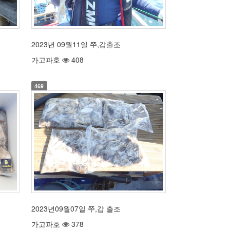
2023년 09월11일 쭈,갑출조
가고파호
408
469
2023년09월07일 쭈,갑 출조
가고파호
378