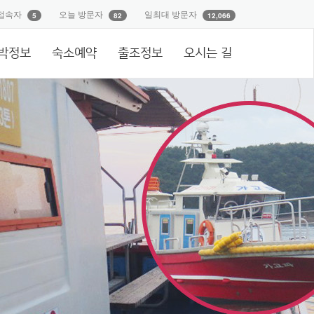
접속자
오늘 방문자
일최대 방문자
5
82
12,066
박정보
숙소예약
출조정보
오시는 길