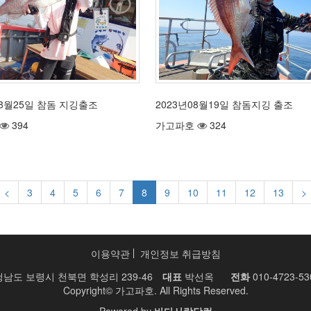
08월25일 참돔 지깅출조
2023년08월19일 참돔지깅 출조
394
가고파호
324
<
3
4
5
6
7
8
9
10
11
12
13
>
이용약관
개인정보 취급방침
남도 보령시 천북면 학성리 239-46
대표
박선옥
전화
010-4723-53
Copyright© 가고파호. All Rights Reserved.