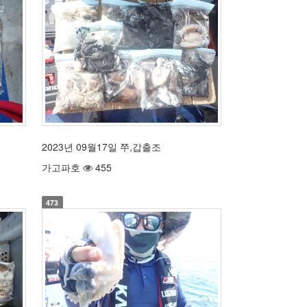
2023년 09월17일 쭈,갑출조
가고파호
455
473