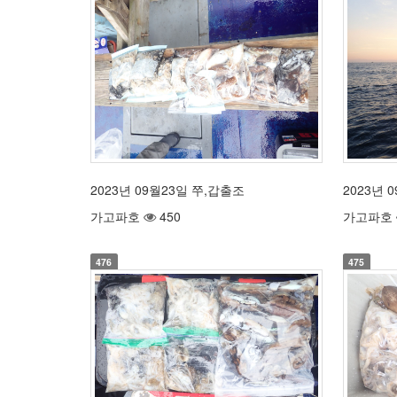
2023년 09월23일 쭈,갑출조
2023년 
가고파호
450
가고파호
476
475