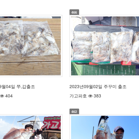
466
09월04일 쭈,갑출조
2023년09월02일 주꾸미 출조
404
가고파호
383
462