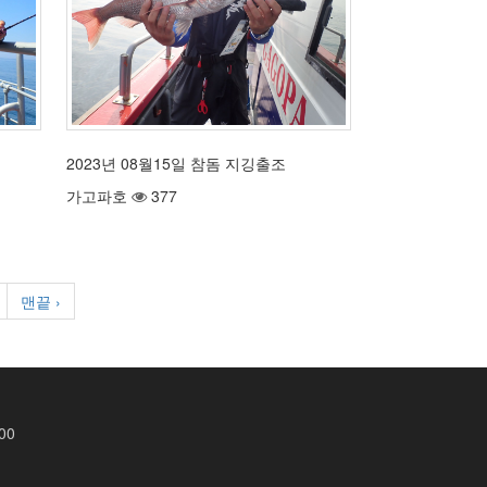
2023년 08월15일 참돔 지깅출조
가고파호
377
맨끝 ›
00