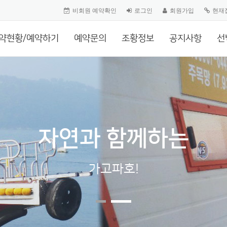
비회원 예약확인
로그인
회원가입
현재
약현황/예약하기
예약문의
조황정보
공지사항
선
자연과 함께하는
가고파호!