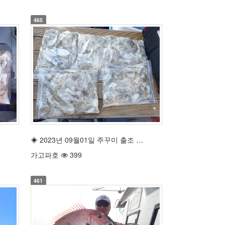
465
◈ 2023년 09월01일 주꾸미 출조 …
가고파호
399
461