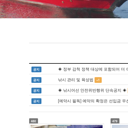
◈ 정부 감척 정책 대상에 포함되어 더 
공지
낚시 관리 및 육성법
공지
+1
◈ 낚시어선 안전위반행위 단속공지 ◈
공지
[예약시 필독] 예약의 확정은 선입금 우
공지
480
479