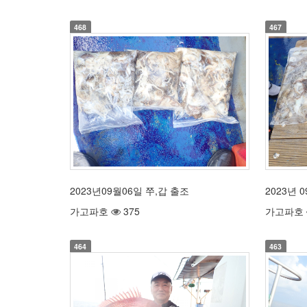
468
467
2023년09월06일 쭈,갑 출조
2023년 
가고파호
375
가고파호
464
463