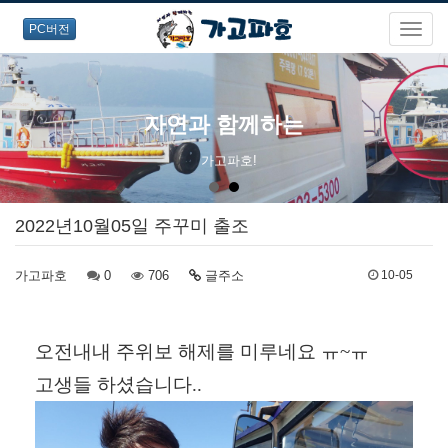
PC버전
자연과 함께하는
가고파호!
2022년10월05일 주꾸미 출조
가고파호
0
706
글주소
10-05
오전내내 주위보 해제를 미루네요 ㅠ~ㅠ
고생들 하셨습니다..