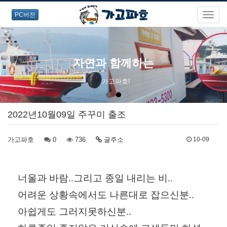
PC버전
자연과 함께하는
가고파호!
2022년10월09일 주꾸미 출조
가고파호
0
736
글주소
10-09
너울과 바람..그리고 종일 내리는 비..
어려운 상황속에서도 나른대로 잡으신분..
아쉽게도 그러지못하신분..