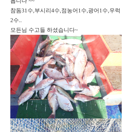
봅니다 ~~
참돔31수,부시리4수,점농어1수,광어1수,우럭
2수..
모든님 수고들 하셨습니다~