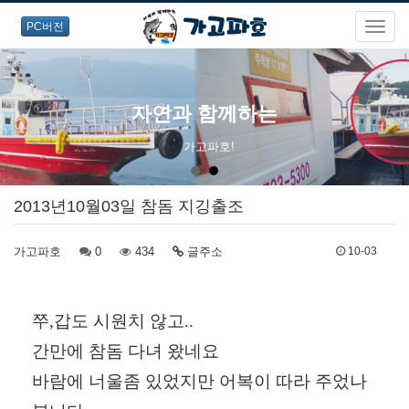
PC버전
자연과 함께하는
가고파호!
2013년10월03일 참돔 지깅출조
가고파호
0
434
글주소
10-03
쭈,갑도 시원치 않고..
간만에 참돔 다녀 왔네요
바람에 너울좀 있었지만 어복이 따라 주었나