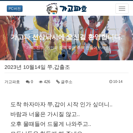
PC버전
가고파 선상낚시에 오신걸 환영합니다.
가족, 친구, 연인과 함께 좋은 추억 만들어보세요!
2023년 10월14일 쭈,갑출조
가고파호
0
426
글주소
10-14
도착 하자마자 쭈,갑이 시작 인가 싶더니..
바람과 너울은 가시질 않고..
오후 물때들어 드물게 나와주고..